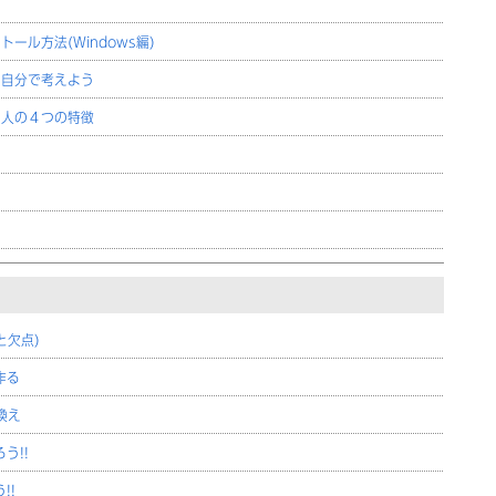
トール方法(Windows編)
を自分で考えよう
い人の４つの特徴
と欠点)
作る
り換え
う!!
!!