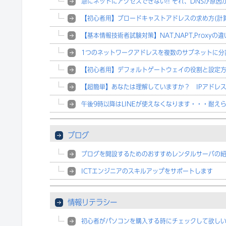
急にネットにアクセスできない!! それ、DNSが原因か
【初心者用】ブロードキャストアドレスの求め方(計
【基本情報技術者試験対策】NAT,NAPT,Proxyの違
1つのネットワークアドレスを複数のサブネットに分
【初心者用】デフォルトゲートウェイの役割と設定
【超簡単】あなたは理解していますか？ IPアドレ
午後9時以降はLINEが使えなくなります・・・耐え
ブログ
ブログを開設するためのおすすめレンタルサーバの
ICTエンジニアのスキルアップをサポートします
情報リテラシー
初心者がパソコンを購入する時にチェックして欲し