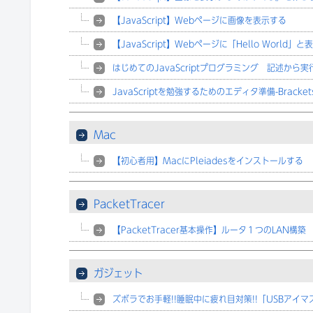
【JavaScript】Webページに画像を表示する
【JavaScript】Webページに「Hello World」
はじめてのJavaScriptプログラミング 記述から実
JavaScriptを勉強するためのエディタ準備-Bracket
Mac
【初心者用】MacにPleiadesをインストールする
PacketTracer
【PacketTracer基本操作】ルータ１つのLAN構築
ガジェット
ズボラでお手軽!!睡眠中に疲れ目対策!!「USBアイマ