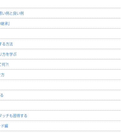
悪い例と良い例
の継承』
する方法
り方を学ぶ
何?!
き方
作る
タッチも習得する
ッド編