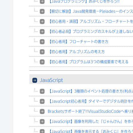
【Javaプログラミング】おみくじを作ろう!!
【親切に解説】Java開発環境－Pleiadesーのインス
【初心者用・演習】アルゴリズム・フローチャート
【初心者必見】プログラミングのスキルが上達しな
【初心者用】フローチャートの書き方
【初心者用】アルゴリズムの考え方
【初心者用】プログラムは3つの構成要素で考える
JavaScript
【JavaScript】3種類のイベント処理の書き方(利点
【JavaScript初心者用】タイマーでデジタル時計を
Bracketsサポート終了!!VisualStudioCodeへ乗
【JavaScript】画像を利用した『じゃんけん』を作ろ
【JavaScript】画像を表示する『おみくじ』を作ろう