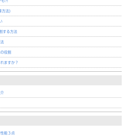
も?!
算方法)
い
割する方法
方法
スの役割
られますか？
紹介
い性能３点