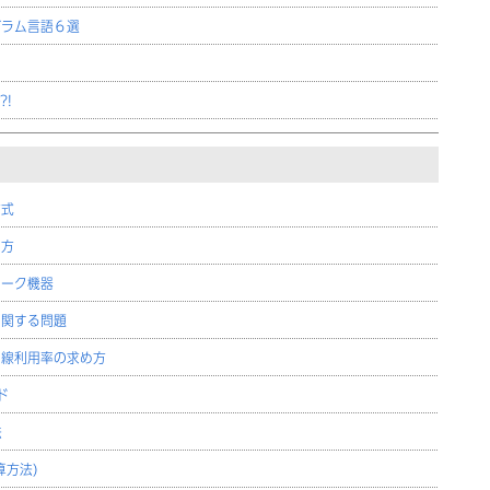
グラム言語６選
!
方式
め方
ワーク機器
に関する問題
回線利用率の求め方
ド
法
算方法)