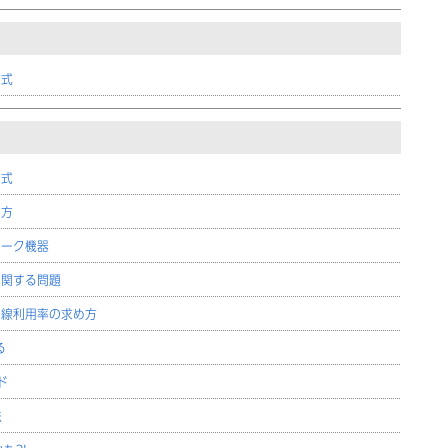
方式
方式
め方
ワーク機器
に関する問題
回線利用率の求め方
る
ド
法