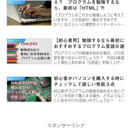
え？ プログラムを勉強するな
情報リテラシー
ら、最初は「HTML」?!
「プログラムをこれから勉強しようと考えて
いますが、どの言語が一番おすすめです
か？」などといった質問をインターネット上
で何度も目にします。プログラム言語は世界
中に何十種類も存在しているため、どれを勉
強すればよいのか、初心者の人が悩むのは当
【初心者用】勉強するなら最初に
情報リテラシー
たり...
おすすめするプログラム言語６選
プログラミングの勉強を始める場合、どの言
語を選べばよいのでしょうか？ 今回は厳選
して現在人気のある「6言語」を取り上げ
て、「言語の特徴」「利点」「欠点」を解説
します。プログラミングの勉強を始める際に
ぜひ参考にしてみてください。
初心者がパソコンを購入する時に
情報リテラシー
チェックして欲しい性能３点
初心者がプログラムの勉強を始めるためにパ
ソコンを初めて購入する場合、どのようなこ
とに気を付ければ良いのでしょうか？ 「と
りあえず、Macを買っておきましょう」とい
う意見が多いですが、今回は、購入する時に
チェックして欲しい性能3点について説明し
ます。
スポンサーリンク